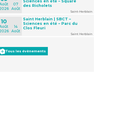
Sciences en été – Square
Août
07
des Richolets
2026
Août
Saint-Herblain
Saint Herblain | SBCT –
10
Sciences en été – Parc du
Août
14
Clos Fleuri
2026
Août
Saint Herblain
Tous les évènements