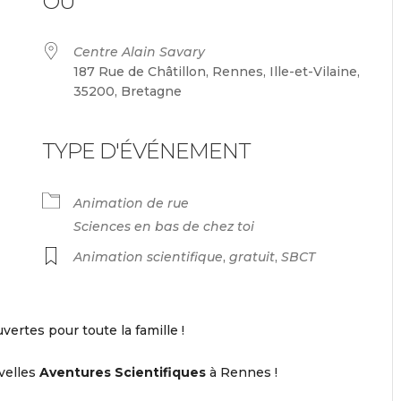
OÙ
Centre Alain Savary
187 Rue de Châtillon, Rennes, Ille-et-Vilaine,
35200, Bretagne
TYPE D'ÉVÉNEMENT
endrier Google
iCalendar
Animation de rue
Sciences en bas de chez toi
Animation scientifique
,
gratuit
,
SBCT
ertes pour toute la famille !
velles
Aventures Scientifiques
à Rennes !