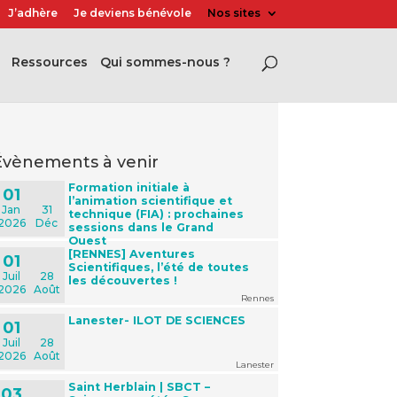
J’adhère
Je deviens bénévole
Nos sites
Ressources
Qui sommes-nous ?
évènements à venir
Formation initiale à
01
l’animation scientifique et
Jan
31
technique (FIA) : prochaines
2026
Déc
sessions dans le Grand
Ouest
[RENNES] Aventures
01
Scientifiques, l’été de toutes
Juil
28
les découvertes !
2026
Août
Rennes
Lanester- ILOT DE SCIENCES
01
Juil
28
2026
Août
Lanester
Saint Herblain | SBCT –
03