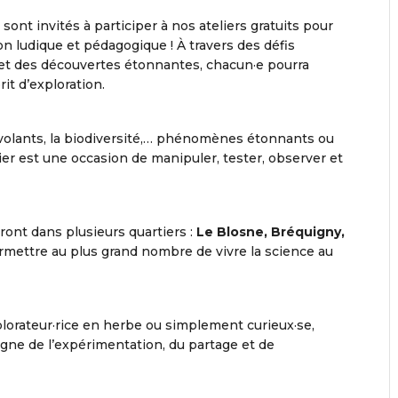
sont invités à participer à nos ateliers gratuits pour
n ludique et pédagogique ! À travers des défis
et des découvertes étonnantes, chacun·e pourra
it d’exploration.
et volants, la biodiversité,… phénomènes étonnants ou
er est une occasion de manipuler, tester, observer et
ront dans plusieurs quartiers :
Le Blosne, Bréquigny,
rmettre au plus grand nombre de vivre la science au
plorateur·rice en herbe ou simplement curieux·se,
igne de l’expérimentation, du partage et de