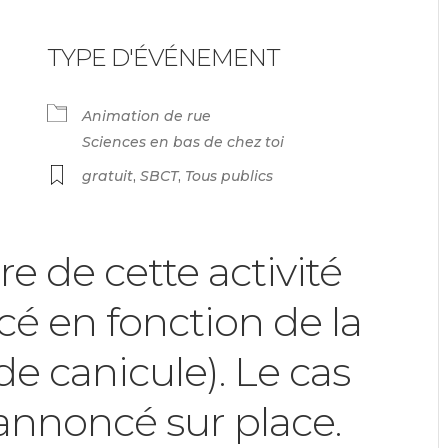
endrier Google
iCalendar
TYPE D'ÉVÉNEMENT
Animation de rue
Sciences en bas de chez toi
gratuit
,
SBCT
,
Tous publics
ire de cette activité
cé en fonction de la
e canicule). Le cas
annoncé sur place.