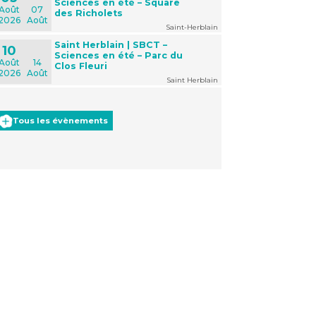
Sciences en été – Square
Août
07
des Richolets
2026
Août
Saint-Herblain
Saint Herblain | SBCT –
10
Sciences en été – Parc du
Août
14
Clos Fleuri
2026
Août
Saint Herblain
Tous les évènements