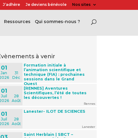
J’adhère
Je deviens bénévole
Nos sites
Ressources
Qui sommes-nous ?
évènements à venir
Formation initiale à
01
l’animation scientifique et
Jan
31
technique (FIA) : prochaines
2026
Déc
sessions dans le Grand
Ouest
[RENNES] Aventures
01
Scientifiques, l’été de toutes
Juil
28
les découvertes !
2026
Août
Rennes
Lanester- ILOT DE SCIENCES
01
Juil
28
2026
Août
Lanester
Saint Herblain | SBCT –
03