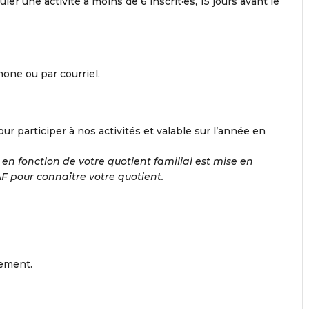
uler une activité à moins de 6 inscrit·es, 15 jours avant le
hone ou par courriel.
our participer à nos activités et valable sur l’année en
n en fonction de votre quotient familial est mise en
F pour connaître votre quotient.
nement.