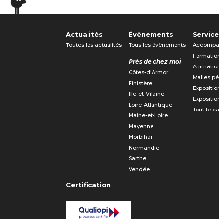
Actualités
Évènements
Service
Toutes les actualités
Tous les évènements
Accompa
Formatio
Près de chez moi
Animatio
Côtes-d'Armor
Malles p
Finistère
Expositio
Ille-et-Vilaine
Expositio
Loire-Atlantique
Tout le c
Maine-et-Loire
Mayenne
Morbihan
Normandie
Sarthe
Vendée
Certification