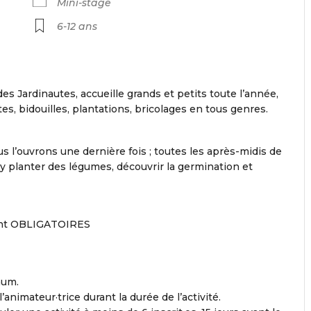
Mini-stage
6-12 ans
des Jardinautes, accueille grands et petits toute l’année,
, bidouilles, plantations, bricolages en tous genres.
s l’ouvrons une dernière fois ; toutes les après-midis de
, y planter des légumes, découvrir la germination et
ent OBLIGATOIRES
mum.
animateur·trice durant la durée de l’activité.