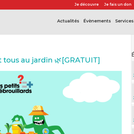
Je découvre
Je fais un don
Actualités
évènements
Services
t tous au jardin 🌿[GRATUIT]