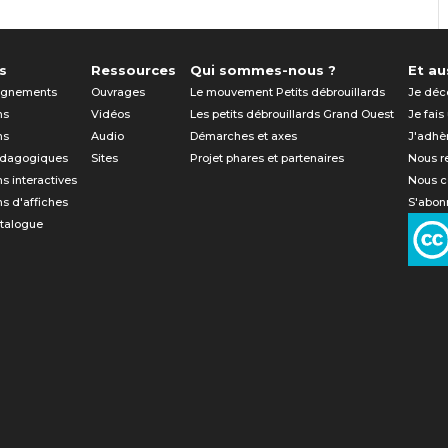
s
Ressources
Qui sommes-nous ?
Et aus
gnements
Ouvrages
Le mouvement Petits débrouillards
Je déc
ns
Vidéos
Les petits débrouillards Grand Ouest
Je fais
ns
Audio
Démarches et axes
J'adhè
édagogiques
Sites
Projet phares et partenaires
Nous r
ns interactives
Nous c
ns d'affiches
S'abonn
atalogue