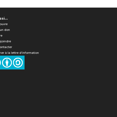
si...
ouvre
 un don
re
ejoindre
ontacter
er à la lettre d'information