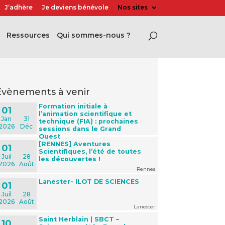
J’adhère
Je deviens bénévole
Nos sites
Ressources
Qui sommes-nous ?
évènements à venir
Formation initiale à
01
l’animation scientifique et
Jan
31
technique (FIA) : prochaines
2026
Déc
sessions dans le Grand
Ouest
[RENNES] Aventures
01
Scientifiques, l’été de toutes
Juil
28
les découvertes !
2026
Août
Rennes
Lanester- ILOT DE SCIENCES
01
Juil
28
2026
Août
Lanester
Saint Herblain | SBCT –
10