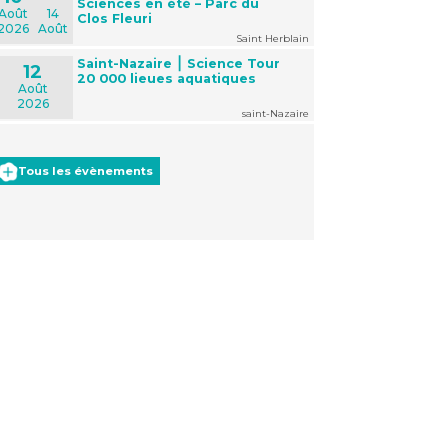
Sciences en été – Parc du
Août
14
Clos Fleuri
2026
Août
Saint Herblain
Saint-Nazaire ⎮ Science Tour
12
20 000 lieues aquatiques
Août
2026
saint-Nazaire
Tous les évènements
Office 365
Outlook Live