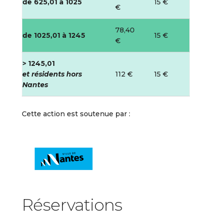
de 625,01 à 1025
15 €
€
78,40
de 1025,01 à 1245
15 €
€
> 1245,01
et résidents hors
112 €
15 €
Nantes
Cette action est soutenue par :
Réservations