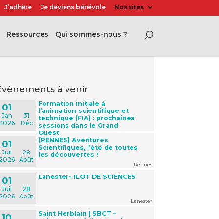
J’adhère
Je deviens bénévole
Nos sites
Ressources
Qui sommes-nous ?
évènements à venir
Formation initiale à
01
l’animation scientifique et
Jan
31
technique (FIA) : prochaines
2026
Déc
sessions dans le Grand
Ouest
[RENNES] Aventures
01
Scientifiques, l’été de toutes
Juil
28
les découvertes !
2026
Août
Rennes
Lanester- ILOT DE SCIENCES
01
Juil
28
2026
Août
Lanester
Saint Herblain | SBCT –
10