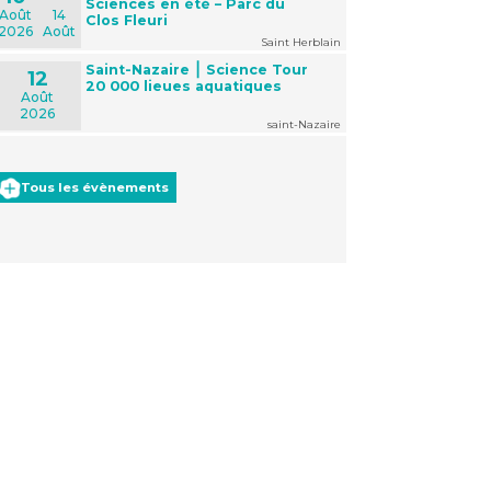
Sciences en été – Parc du
Août
14
Clos Fleuri
2026
Août
Saint Herblain
Saint-Nazaire ⎮ Science Tour
12
20 000 lieues aquatiques
Août
2026
saint-Nazaire
Tous les évènements
Office 365
Outlook Live