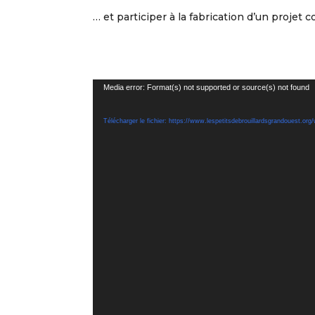
… et participer à la fabrication d’un projet co
Lecteur
Media error: Format(s) not supported or source(s) not found
vidéo
Télécharger le fichier: https://www.lespetitsdebrouillardsgrandouest.