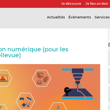
Je découvre
Je fais un don
Actualités
évènements
Services
ion numérique (pour les
llevue)