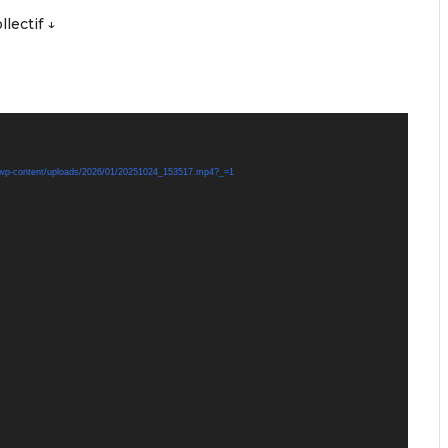
llectif ↓
org/wp-content/uploads/2026/01/20251024_153517.mp4?_=1