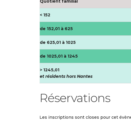
Quotient familial
< 152
de 152,01 à 625
de 625,01 à 1025
de 1025,01 à 1245
> 1245,01
et résidents hors Nantes
Réservations
Les inscriptions sont closes pour cet évè