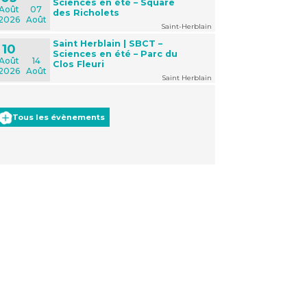
Sciences en été – Square
Août
07
des Richolets
2026
Août
Saint-Herblain
Saint Herblain | SBCT –
10
Sciences en été – Parc du
Août
14
Clos Fleuri
2026
Août
Saint Herblain
Tous les évènements