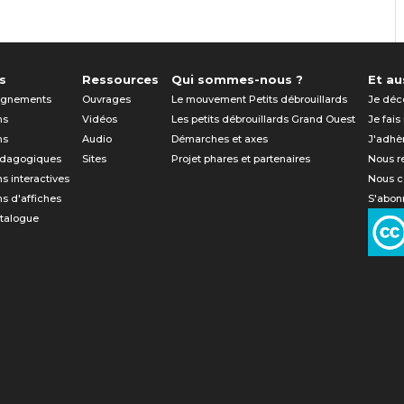
s
Ressources
Qui sommes-nous ?
Et aus
gnements
Ouvrages
Le mouvement Petits débrouillards
Je déc
ns
Vidéos
Les petits débrouillards Grand Ouest
Je fais
ns
Audio
Démarches et axes
J'adhè
édagogiques
Sites
Projet phares et partenaires
Nous r
ns interactives
Nous c
ns d'affiches
S'abonn
atalogue