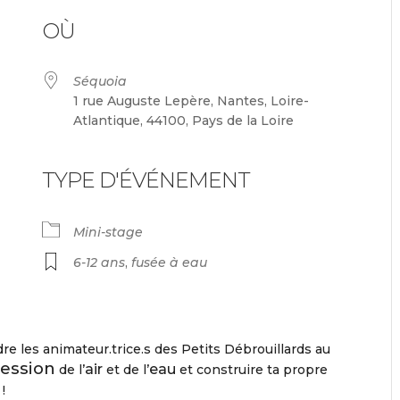
OÙ
Séquoia
1 rue Auguste Lepère, Nantes, Loire-
Atlantique, 44100, Pays de la Loire
TYPE D'ÉVÉNEMENT
endrier Google
iCalendar
Mini-stage
6-12 ans
,
fusée à eau
re les animateur.trice.s des Petits Débrouillards au
ession
air
eau
de l’
et de l’
et construire ta propre
!