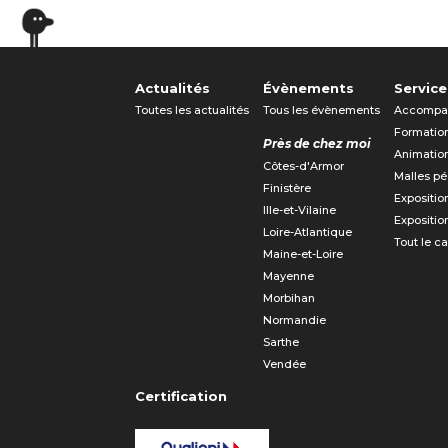
Actualités
Évènements
Service
Toutes les actualités
Tous les évènements
Accompa
Formatio
Près de chez moi
Animatio
Côtes-d'Armor
Malles p
Finistère
Expositio
Ille-et-Vilaine
Expositio
Loire-Atlantique
Tout le c
Maine-et-Loire
Mayenne
Morbihan
Normandie
Sarthe
Vendée
Certification