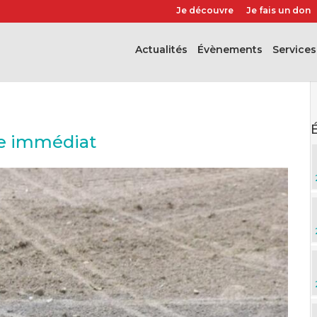
Je découvre
Je fais un don
Actualités
évènements
Services
ge immédiat