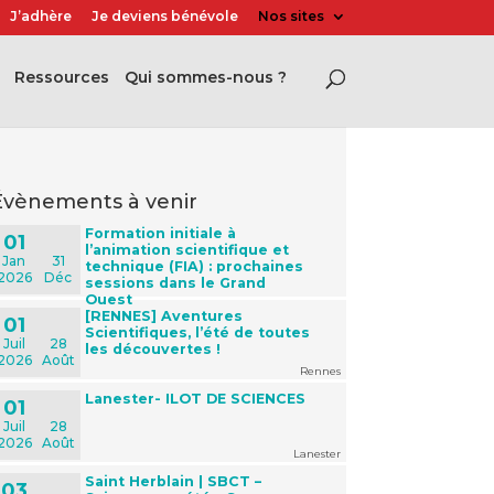
J’adhère
Je deviens bénévole
Nos sites
Ressources
Qui sommes-nous ?
évènements à venir
Formation initiale à
01
l’animation scientifique et
Jan
31
technique (FIA) : prochaines
2026
Déc
sessions dans le Grand
Ouest
[RENNES] Aventures
01
Scientifiques, l’été de toutes
Juil
28
les découvertes !
2026
Août
Rennes
Lanester- ILOT DE SCIENCES
01
Juil
28
2026
Août
Lanester
Saint Herblain | SBCT –
03