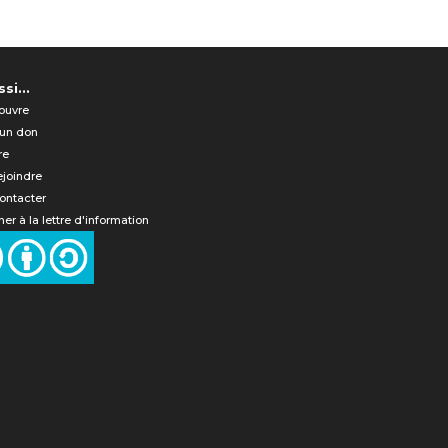
si...
ouvre
 un don
re
ejoindre
ontacter
er à la lettre d'information