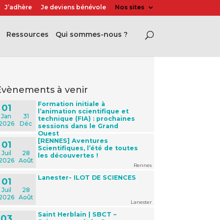
J’adhère
Je deviens bénévole
Nos sites
Ressources
Qui sommes-nous ?
évènements à venir
Formation initiale à
01
l’animation scientifique et
Jan
31
technique (FIA) : prochaines
2026
Déc
sessions dans le Grand
Ouest
[RENNES] Aventures
01
Scientifiques, l’été de toutes
Juil
28
les découvertes !
2026
Août
Rennes
Lanester- ILOT DE SCIENCES
01
Juil
28
2026
Août
Lanester
Saint Herblain | SBCT –
03