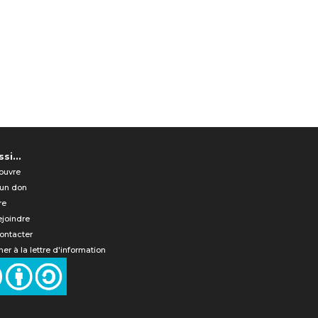
si...
ouvre
 un don
re
ejoindre
ontacter
er à la lettre d'information