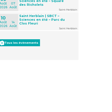
Sciences en été – Square
Août
07
des Richolets
2026
Août
Saint-Herblain
Saint Herblain | SBCT –
10
Sciences en été – Parc du
Août
14
Clos Fleuri
2026
Août
Saint Herblain
Tous les évènements