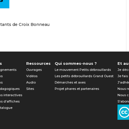
bitants de Croix Bonneau
s
Ressources
Qui sommes-nous ?
Et aus
gnements
Ouvrages
Le mouvement Petits débrouillards
Je déc
ns
Vidéos
Les petits débrouillards Grand Ouest
Je fais
ns
Audio
Démarches et axes
J'adhè
édagogiques
Sites
Projet phares et partenaires
Nous r
ns interactives
Nous c
ns d'affiches
S'abonn
atalogue