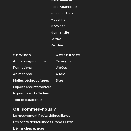
Ille-et-Vilaine
Loire-Atlantique
Maine-et-Loire
Mayenne
Morbihan
Normandie
Sarthe
Vendée
Services
Ressources
Accompagnements
Ouvrages
Formations
Vidéos
Animations
Audio
Malles pédagogiques
Sites
Expositions interactives
Expositions d'affiches
Tout le catalogue
Qui sommes-nous ?
Le mouvement Petits débrouillards
Les petits débrouillards Grand Ouest
Démarches et axes