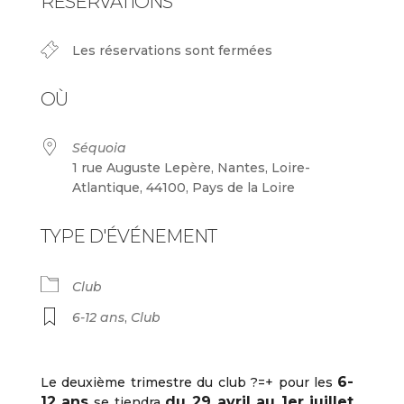
RÉSERVATIONS
Les réservations sont fermées
OÙ
Séquoia
1 rue Auguste Lepère, Nantes, Loire-
Atlantique, 44100, Pays de la Loire
TYPE D'ÉVÉNEMENT
Club
6-12 ans
,
Club
6-
Le deuxième trimestre du club ?=+ pour les
12 ans
du 29 avril au 1er juillet
se tiendra