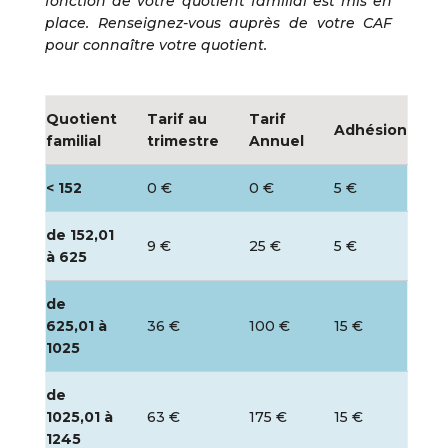
fonction de votre quotient familial est mis en
place. Renseignez-vous auprès de votre CAF
pour connaître votre quotient.
Quotient
Tarif au
Tarif
Adhésion
familial
trimestre
Annuel
< 152
0 €
0 €
5 €
de 152,01
9 €
25 €
5 €
à 625
de
625,01 à
36 €
100 €
15 €
1025
de
1025,01 à
63 €
175 €
15 €
1245