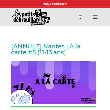
Nous contacter
[ANNULE] Nantes | A la
carte #5 (11-13 ans)