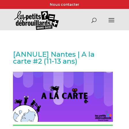
Nous contacter
[ANNULE] Nantes | A la
carte #2 (11-13 ans)