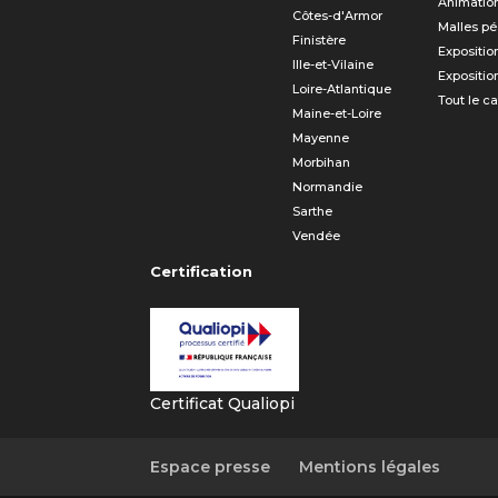
Animatio
Côtes-d'Armor
Malles p
Finistère
Expositio
Ille-et-Vilaine
Expositio
Loire-Atlantique
Tout le c
Maine-et-Loire
Mayenne
Morbihan
Normandie
Sarthe
Vendée
Certification
Certificat Qualiopi
Espace presse
Mentions légales