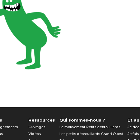
s
Ressources
Qui sommes-nous ?
Et aus
gnements
Ouvrages
Le mouvement Petits débrouillards
Je déc
ns
Vidéos
Les petits débrouillards Grand Ouest
Je fais