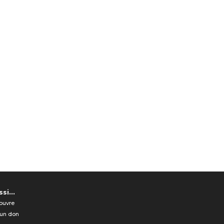
si...
ouvre
 un don