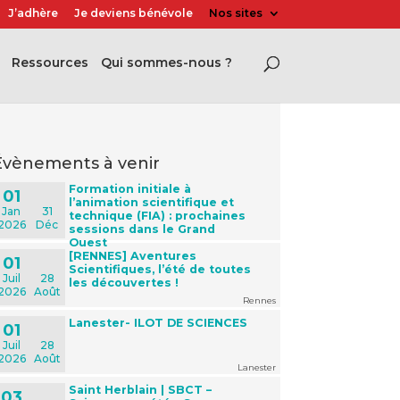
J’adhère
Je deviens bénévole
Nos sites
Ressources
Qui sommes-nous ?
évènements à venir
Formation initiale à
01
l’animation scientifique et
Jan
31
technique (FIA) : prochaines
2026
Déc
sessions dans le Grand
Ouest
[RENNES] Aventures
01
Scientifiques, l’été de toutes
Juil
28
les découvertes !
2026
Août
Rennes
Lanester- ILOT DE SCIENCES
01
Juil
28
2026
Août
Lanester
Saint Herblain | SBCT –
03