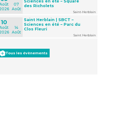
Sciences en été – Square
Août
07
des Richolets
2026
Août
Saint-Herblain
Saint Herblain | SBCT –
10
Sciences en été – Parc du
Août
14
Clos Fleuri
2026
Août
Saint Herblain
Tous les évènements
Office 365
Outlook Live