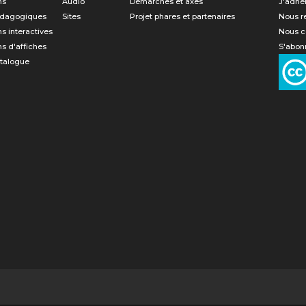
ns
Audio
Démarches et axes
J'adhè
édagogiques
Sites
Projet phares et partenaires
Nous r
ns interactives
Nous c
ns d'affiches
S'abonn
atalogue