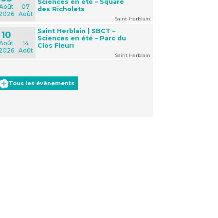
Sciences en été – Square
Août
07
des Richolets
2026
Août
Saint-Herblain
Saint Herblain | SBCT –
10
Sciences en été – Parc du
Août
14
Clos Fleuri
2026
Août
Saint Herblain
Tous les évènements