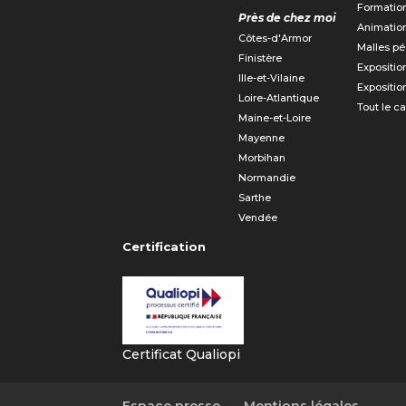
Formatio
Près de chez moi
Animatio
Côtes-d'Armor
Malles p
Finistère
Expositio
Ille-et-Vilaine
Expositio
Loire-Atlantique
Tout le c
Maine-et-Loire
Mayenne
Morbihan
Normandie
Sarthe
Vendée
Certification
Certificat Qualiopi