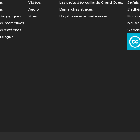
ns
Vidéos
Les petits débrouillards Grand Ouest
Je fais
ns
Audio
Démarches et axes
J'adhè
édagogiques
Sites
Projet phares et partenaires
Nous r
ns interactives
Nous c
ns d'affiches
S'abonn
atalogue