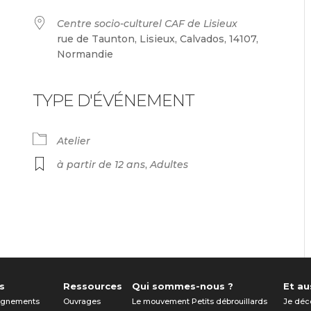
Centre socio-culturel CAF de Lisieux
rue de Taunton, Lisieux, Calvados, 14107,
Normandie
TYPE D'ÉVÉNEMENT
endrier Google
iCalendar
Atelier
à partir de 12 ans
,
Adultes
s
Ressources
Qui sommes-nous ?
Et aus
gnements
Ouvrages
Le mouvement Petits débrouillards
Je déc