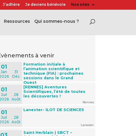
J’adhère
Je deviens bénévole
Nos sites
Ressources
Qui sommes-nous ?
évènements à venir
Formation initiale à
01
l’animation scientifique et
Jan
31
technique (FIA) : prochaines
2026
Déc
sessions dans le Grand
Ouest
[RENNES] Aventures
01
Scientifiques, l’été de toutes
Juil
28
les découvertes !
2026
Août
Rennes
Lanester- ILOT DE SCIENCES
01
Juil
28
2026
Août
Lanester
Saint Herblain | SBCT –
03