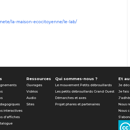
nete/la-maison-ecocitoyenne/le-lab/
s
Ressources
Qui sommes-nous ?
Et aus
gnements
Ouvrages
Le mouvement Petits débrouillards
Je déc
ns
Vidéos
Les petits débrouillards Grand Ouest
Je fais
ns
Audio
Démarches et axes
J'adhè
édagogiques
Sites
Projet phares et partenaires
Nous r
ns interactives
Nous c
ns d'affiches
S'abonn
atalogue