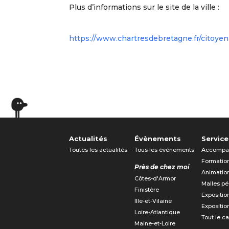
Plus d’informations sur le site de la ville :
https://www.chartresdebretagne.fr/citoyen
Actualités
Évènements
Service
Toutes les actualités
Tous les évènements
Accompa
Formatio
Près de chez moi
Animatio
Côtes-d'Armor
Malles p
Finistère
Expositio
Ille-et-Vilaine
Expositio
Loire-Atlantique
Tout le c
Maine-et-Loire