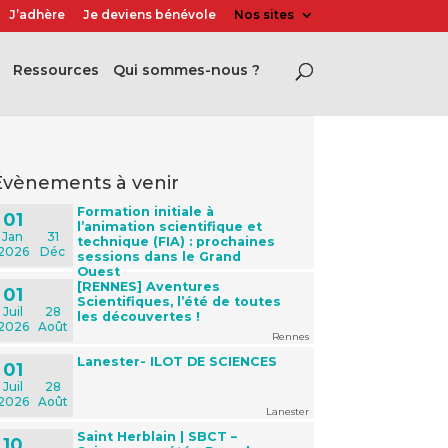
J’adhère
Je deviens bénévole
Nos sites
Ressources
Qui sommes-nous ?
évènements à venir
Formation initiale à
01
l’animation scientifique et
Jan
31
technique (FIA) : prochaines
2026
Déc
sessions dans le Grand
Ouest
[RENNES] Aventures
01
Scientifiques, l’été de toutes
Juil
28
les découvertes !
2026
Août
Rennes
Lanester- ILOT DE SCIENCES
01
Juil
28
2026
Août
Lanester
Saint Herblain | SBCT –
10