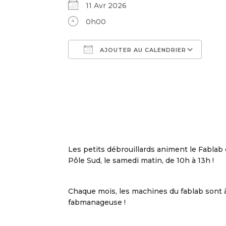
11 Avr 2026
0h00
AJOUTER AU CALENDRIER
Télécharger ICS
Cale
Les petits débrouillards animent le Fablab 
Pôle Sud, le samedi matin, de 10h à 13h !
Chaque mois, les machines du fablab sont 
fabmanageuse !