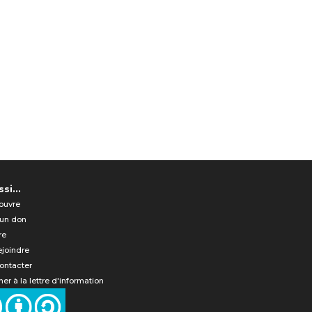
si...
ouvre
 un don
re
ejoindre
ontacter
er à la lettre d'information