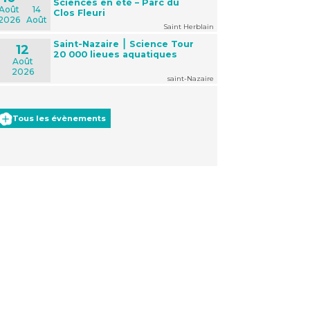
Sciences en été – Parc du
Août
14
Clos Fleuri
2026
Août
Saint Herblain
Saint-Nazaire ⎮ Science Tour
12
20 000 lieues aquatiques
Août
2026
saint-Nazaire
Tous les évènements