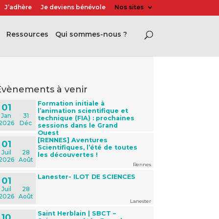
J’adhère
Je deviens bénévole
Nos sites
Ressources
Qui sommes-nous ?
évènements à venir
Formation initiale à
01
l’animation scientifique et
Jan
31
technique (FIA) : prochaines
2026
Déc
sessions dans le Grand
Ouest
[RENNES] Aventures
01
Scientifiques, l’été de toutes
Juil
28
les découvertes !
2026
Août
Rennes
Lanester- ILOT DE SCIENCES
01
Juil
28
2026
Août
Lanester
Saint Herblain | SBCT –
10