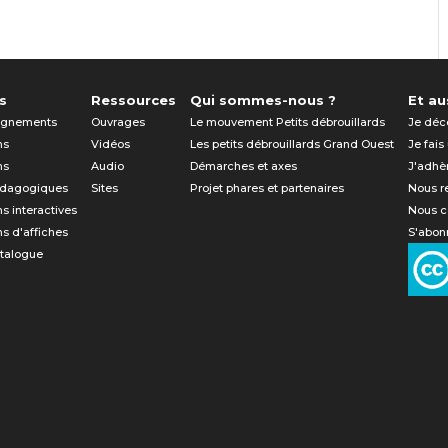
s
Ressources
Qui sommes-nous ?
Et aus
gnements
Ouvrages
Le mouvement Petits débrouillards
Je déc
ns
Vidéos
Les petits débrouillards Grand Ouest
Je fais
ns
Audio
Démarches et axes
J'adhè
édagogiques
Sites
Projet phares et partenaires
Nous r
ns interactives
Nous c
ns d'affiches
S'abonn
atalogue