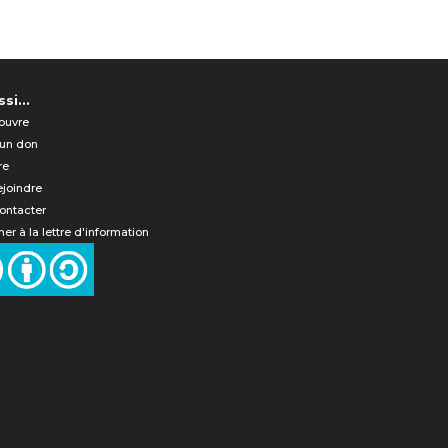
si...
ouvre
 un don
re
ejoindre
ontacter
er à la lettre d'information