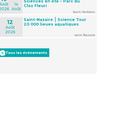
Sciences en été – Parc du
Août
14
Clos Fleuri
2026
Août
Saint Herblain
Saint-Nazaire ⎮ Science Tour
12
20 000 lieues aquatiques
Août
2026
saint-Nazaire
Tous les évènements