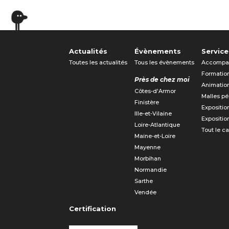
Actualités
Évènements
Service
Toutes les actualités
Tous les évènements
Accompa
Formatio
Près de chez moi
Animatio
Côtes-d'Armor
Malles p
Finistère
Expositio
Ille-et-Vilaine
Expositio
Loire-Atlantique
Tout le c
Maine-et-Loire
Mayenne
Morbihan
Normandie
Sarthe
Vendée
Certification