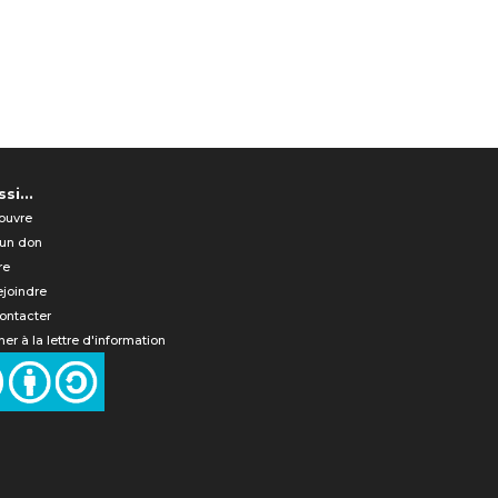
si...
ouvre
 un don
re
ejoindre
ontacter
er à la lettre d'information