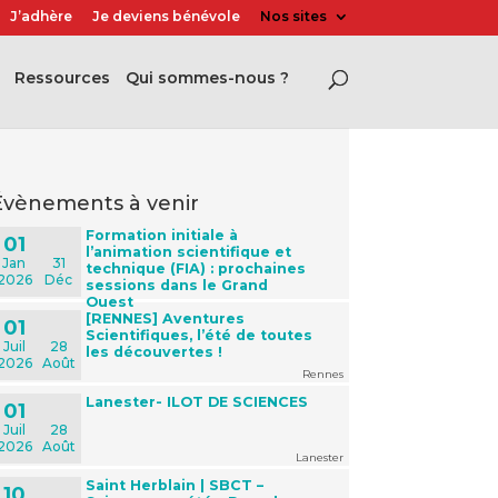
J’adhère
Je deviens bénévole
Nos sites
Ressources
Qui sommes-nous ?
évènements à venir
Formation initiale à
01
l’animation scientifique et
Jan
31
technique (FIA) : prochaines
2026
Déc
sessions dans le Grand
Ouest
[RENNES] Aventures
01
Scientifiques, l’été de toutes
Juil
28
les découvertes !
2026
Août
Rennes
Lanester- ILOT DE SCIENCES
01
Juil
28
2026
Août
Lanester
Saint Herblain | SBCT –
10