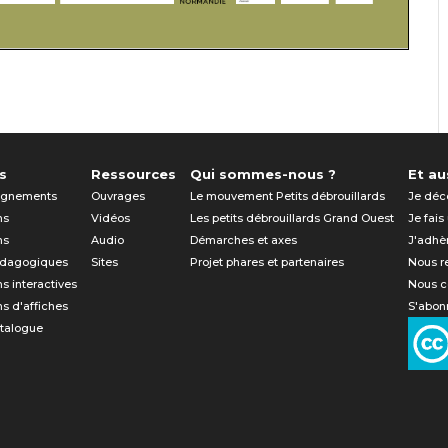
s
Ressources
Qui sommes-nous ?
Et aus
gnements
Ouvrages
Le mouvement Petits débrouillards
Je déc
ns
Vidéos
Les petits débrouillards Grand Ouest
Je fais
ns
Audio
Démarches et axes
J'adhè
édagogiques
Sites
Projet phares et partenaires
Nous r
ns interactives
Nous c
ns d'affiches
S'abonn
atalogue