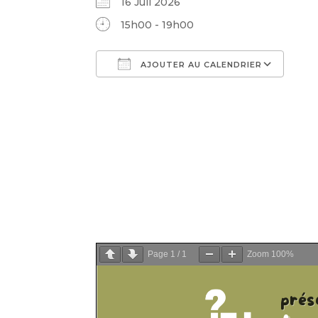
16 Juil 2026
15h00 - 19h00
AJOUTER AU CALENDRIER
Télécharger ICS
Cal
Page
1
/
1
Zoom
100%