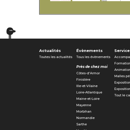
Actualités
Évènements
Service
Toutes les actualités
Tous les évènements
Accompa
Formatio
Près de chez moi
Animatio
Côtes-d'Armor
Malles p
Finistère
Expositio
Ille-et-Vilaine
Expositio
Loire-Atlantique
Tout le c
Maine-et-Loire
Mayenne
Morbihan
Normandie
Sarthe