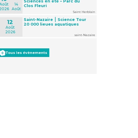
Sciences en été – Parc du
Août
14
Clos Fleuri
2026
Août
Saint Herblain
Saint-Nazaire ⎮ Science Tour
12
20 000 lieues aquatiques
Août
2026
saint-Nazaire
Tous les évènements