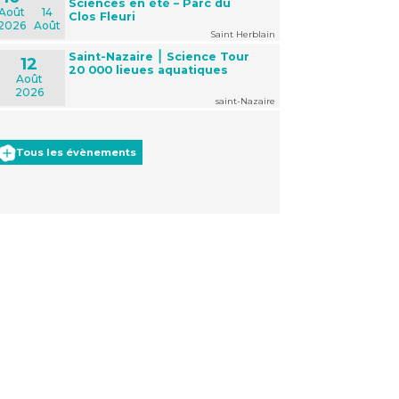
Sciences en été – Parc du
Août
14
Clos Fleuri
2026
Août
Saint Herblain
Saint-Nazaire ⎮ Science Tour
12
20 000 lieues aquatiques
Août
2026
saint-Nazaire
Tous les évènements