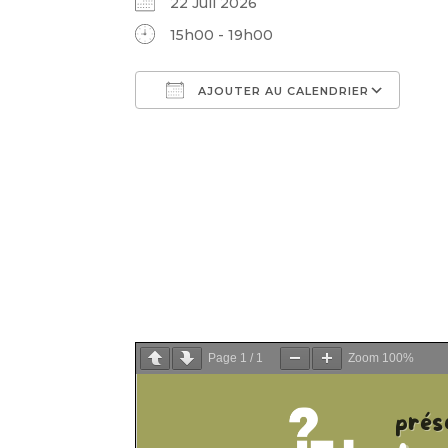
22 Juil 2026
15h00 - 19h00
AJOUTER AU CALENDRIER
Télécharger ICS
Cal
Page
1
/
1
Zoom
100%