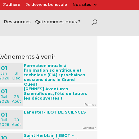
J’adhère
Je deviens bénévole
Nos sites
Ressources
Qui sommes-nous ?
évènements à venir
Formation initiale à
01
l’animation scientifique et
Jan
31
technique (FIA) : prochaines
2026
Déc
sessions dans le Grand
Ouest
[RENNES] Aventures
01
Scientifiques, l’été de toutes
Juil
28
les découvertes !
2026
Août
Rennes
Lanester- ILOT DE SCIENCES
01
Juil
28
2026
Août
Lanester
Saint Herblain | SBCT –
10