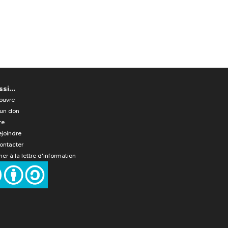
si...
ouvre
 un don
re
ejoindre
ontacter
er à la lettre d'information