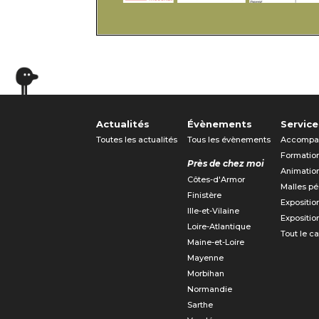
Actualités
Évènements
Service
Toutes les actualités
Tous les évènements
Accompa
Formatio
Près de chez moi
Animatio
Côtes-d'Armor
Malles p
Finistère
Expositio
Ille-et-Vilaine
Expositio
Loire-Atlantique
Tout le c
Maine-et-Loire
Mayenne
Morbihan
Normandie
Sarthe