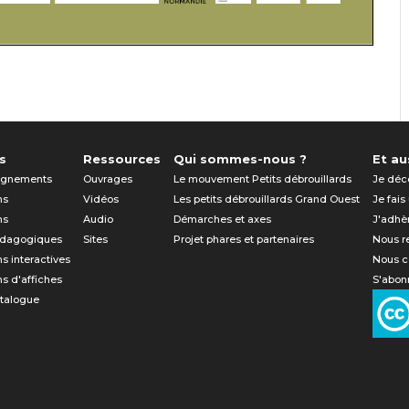
s
Ressources
Qui sommes-nous ?
Et aus
gnements
Ouvrages
Le mouvement Petits débrouillards
Je déc
ns
Vidéos
Les petits débrouillards Grand Ouest
Je fais
ns
Audio
Démarches et axes
J'adhè
édagogiques
Sites
Projet phares et partenaires
Nous r
ns interactives
Nous c
ns d'affiches
S'abonn
atalogue