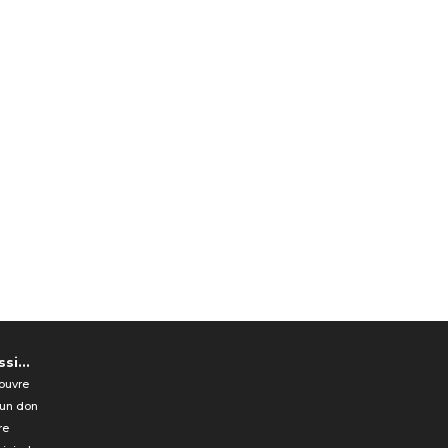
si...
ouvre
 un don
re