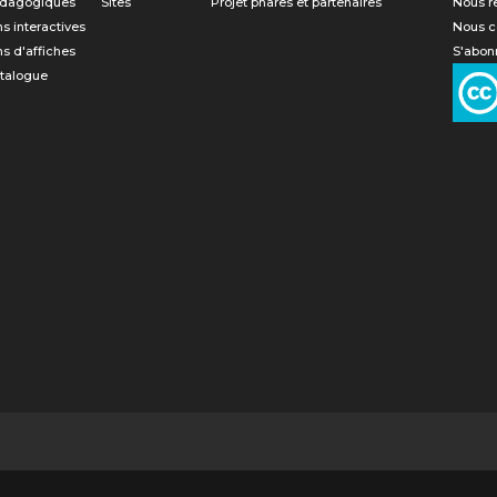
édagogiques
Sites
Projet phares et partenaires
Nous r
ns interactives
Nous c
ns d'affiches
S'abonn
atalogue