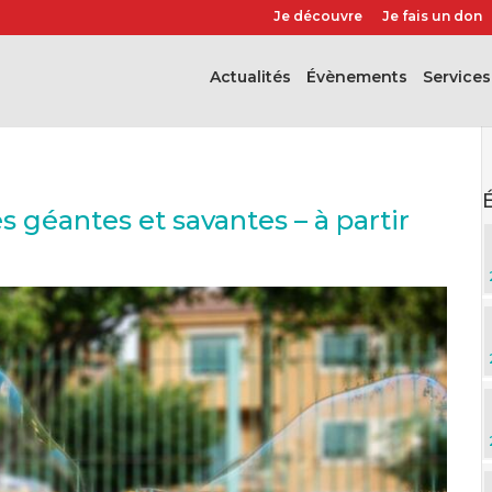
Je découvre
Je fais un don
Actualités
évènements
Services
es géantes et savantes – à partir