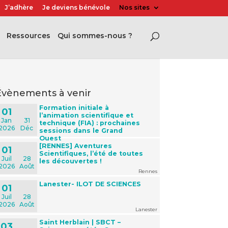
J’adhère
Je deviens bénévole
Nos sites
Ressources
Qui sommes-nous ?
évènements à venir
Formation initiale à
01
l’animation scientifique et
Jan
31
technique (FIA) : prochaines
2026
Déc
sessions dans le Grand
Ouest
[RENNES] Aventures
01
Scientifiques, l’été de toutes
Juil
28
les découvertes !
2026
Août
Rennes
Lanester- ILOT DE SCIENCES
01
Juil
28
2026
Août
Lanester
Saint Herblain | SBCT –
03