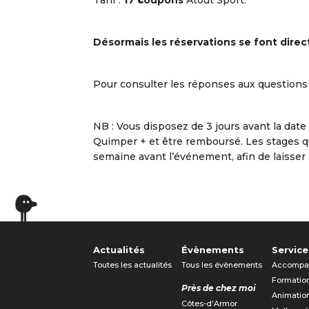
Tarif :
17
c
oupons
Atout Sport.
Désormais les réservations se font dir
Pour consulter les réponses aux questions
NB : Vous disposez de 3 jours avant la date 
Quimper + et être remboursé. Les stages q
semaine avant l’événement, afin de laisser l
Actualités
Évènements
Service
Toutes les actualités
Tous les évènements
Accompa
Formatio
Près de chez moi
Animatio
Côtes-d'Armor