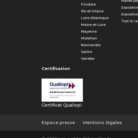
Malles p
Finistère
Expositio
Ille-et-Vilaine
Expositio
Loire-Atlantique
Tout le c
Maine-et-Loire
Mayenne
Morbihan
Normandie
Sarthe
Vendée
Certification
Certificat Qualiopi
Espace presse
Mentions légales