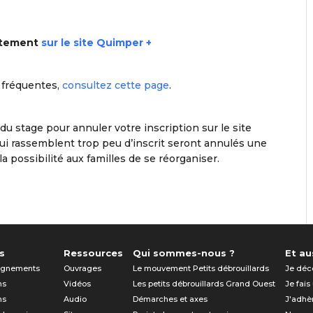
ectement
sur le site Quimper +
 fréquentes,
consultez cette page
.
du stage pour annuler votre inscription sur le site
ui rassemblent trop peu d’inscrit seront annulés une
a possibilité aux familles de se réorganiser.
s
Ressources
Qui sommes-nous ?
Et aus
gnements
Ouvrages
Le mouvement Petits débrouillards
Je déc
ns
Vidéos
Les petits débrouillards Grand Ouest
Je fais
ns
Audio
Démarches et axes
J'adhè