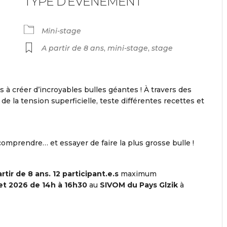
TYPE D'ÉVÉNEMENT
endrier Google
iCalendar
Mini-stage
A partir de 8 ans
,
mini-stage
,
stage
 à créer d’incroyables bulles géantes ! À travers des
e la tension superficielle, teste différentes recettes et
mprendre… et essayer de faire la plus grosse bulle !
artir de 8 ans
.
12 participant.e.s
maximum
let 2026 de
14
h à
1
6
h
30
au
SIVOM du Pays Glzik
à