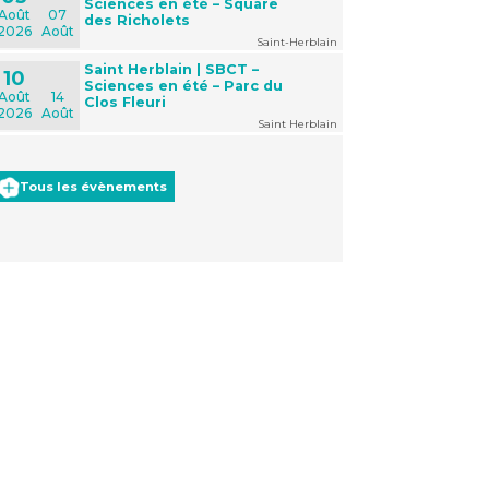
Sciences en été – Square
Août
07
des Richolets
2026
Août
Saint-Herblain
Saint Herblain | SBCT –
10
Sciences en été – Parc du
Août
14
Clos Fleuri
2026
Août
Saint Herblain
Tous les évènements