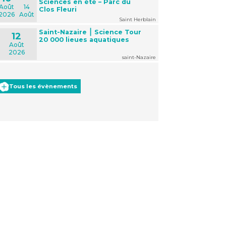
Sciences en été – Parc du
Août
14
Clos Fleuri
2026
Août
Saint Herblain
Saint-Nazaire ⎮ Science Tour
12
20 000 lieues aquatiques
Août
2026
saint-Nazaire
Tous les évènements