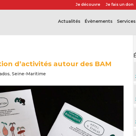
Je découvre
Je fais un don
Actualités
évènements
Services
on d’activités autour des BAM
ados
,
Seine-Maritime