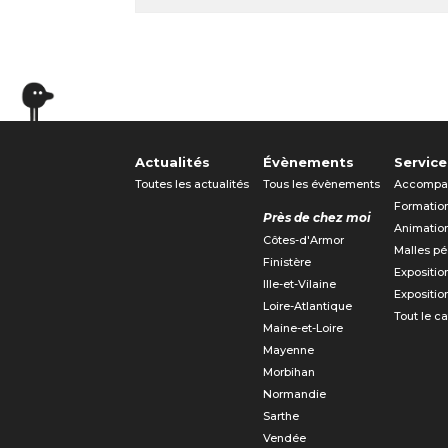
Actualités
Évènements
Service
Toutes les actualités
Tous les évènements
Accompa
Formatio
Près de chez moi
Animatio
Côtes-d'Armor
Malles p
Finistère
Expositio
Ille-et-Vilaine
Expositio
Loire-Atlantique
Tout le c
Maine-et-Loire
Mayenne
Morbihan
Normandie
Sarthe
Vendée