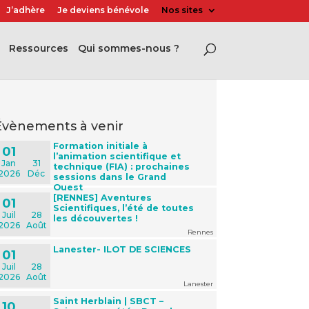
J’adhère
Je deviens bénévole
Nos sites
Ressources
Qui sommes-nous ?
évènements à venir
Formation initiale à
01
l’animation scientifique et
Jan
31
technique (FIA) : prochaines
2026
Déc
sessions dans le Grand
Ouest
[RENNES] Aventures
01
Scientifiques, l’été de toutes
Juil
28
les découvertes !
2026
Août
Rennes
Lanester- ILOT DE SCIENCES
01
Juil
28
2026
Août
Lanester
Saint Herblain | SBCT –
10