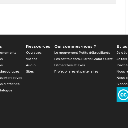
s
Ressources
Qui sommes-nous ?
Et aus
gnements
Ouvrages
Le mouvement Petits débrouillards
Je déc
ns
Vidéos
Les petits débrouillards Grand Ouest
Je fais
ns
Audio
Démarches et axes
J'adhè
édagogiques
Sites
Projet phares et partenaires
Nous r
ns interactives
Nous c
ns d'affiches
S'abonn
atalogue