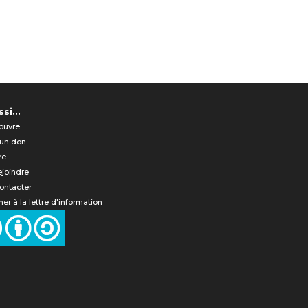
si...
ouvre
 un don
re
ejoindre
ontacter
er à la lettre d'information