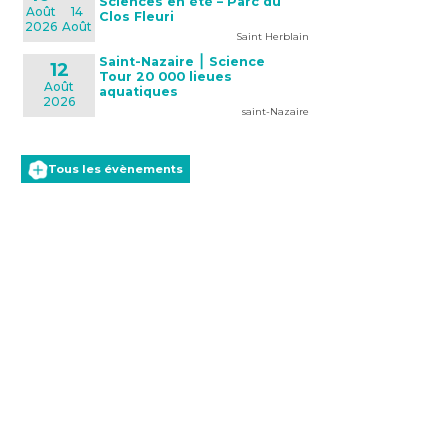
Sciences en été – Parc du
Août
14
Clos Fleuri
2026
Août
Saint Herblain
Saint-Nazaire ⎮ Science
12
Tour 20 000 lieues
Août
aquatiques
2026
saint-Nazaire
Tous les évènements