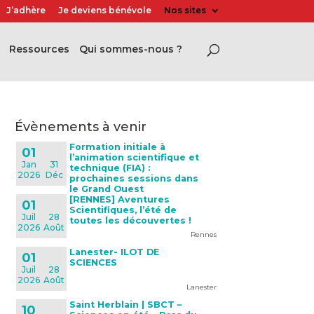
J’adhère
Je deviens bénévole
Nos sites
Ressources
Qui sommes-nous ?
évènements à venir
Formation initiale à
01
l’animation scientifique et
Jan
31
technique (FIA) :
2026
Déc
prochaines sessions dans
le Grand Ouest
[RENNES] Aventures
01
Scientifiques, l’été de
Juil
28
toutes les découvertes !
2026
Août
Rennes
Lanester- ILOT DE
01
SCIENCES
Juil
28
2026
Août
Lanester
Saint Herblain | SBCT –
10