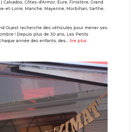
|
Calvados
,
Côtes-d'Armor
,
Eure
,
Finistère
,
Grand
e-et-Loire
,
Manche
,
Mayenne
,
Morbihan
,
Sarthe
,
and Ouest recherche des véhicules pour mener ses
ombre ! Depuis plus de 30 ans, Les Petits
haque année des enfants, des...
lire plus