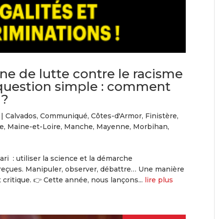
ne de lutte contre le racisme
 question simple : comment
 ?
|
Calvados
,
Communiqué
,
Côtes-d'Armor
,
Finistère
,
ue
,
Maine-et-Loire
,
Manche
,
Mayenne
,
Morbihan
,
ri : utiliser la science et la démarche
reçues. Manipuler, observer, débattre… Une manière
 critique. 👉 Cette année, nous lançons...
lire plus