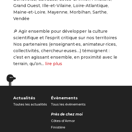
Grand Ouest
,
Ille-et-Vilaine
,
Loire-Atlantique
,
Maine-et-Loire
,
Mayenne
,
Morbihan
,
Sarthe
,
Vendée
🔎 Agir ensemble pour développer la culture
scientifique et l’esprit critique sur nos territoires
Nos partenaires (enseignant·es, animateur·rices,
collectivités, chercheur·euses…) témoignent :
c’est en agissant ensemble, en proximité avec le
terrain, qu’on...
lire plus
« Entrées précédentes
Entrées suivantes »
Actualités
Évènements
Toutes les actualités
Tous les évènements
Près de chez moi
Côtes-d'Armor
Finistère