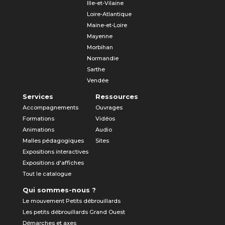
Ille-et-Vilaine
Loire-Atlantique
Maine-et-Loire
Mayenne
Morbihan
Normandie
Sarthe
Vendée
Services
Ressources
Accompagnements
Ouvrages
Formations
Vidéos
Animations
Audio
Malles pédagogiques
Sites
Expositions interactives
Expositions d'affiches
Tout le catalogue
Qui sommes-nous ?
Le mouvement Petits débrouillards
Les petits débrouillards Grand Ouest
Démarches et axes