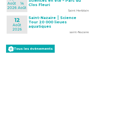
Sciences en été – Parc du
Août
14
Clos Fleuri
2026
Août
Saint Herblain
Saint-Nazaire ⎮ Science
12
Tour 20 000 lieues
Août
aquatiques
2026
saint-Nazaire
Tous les évènements