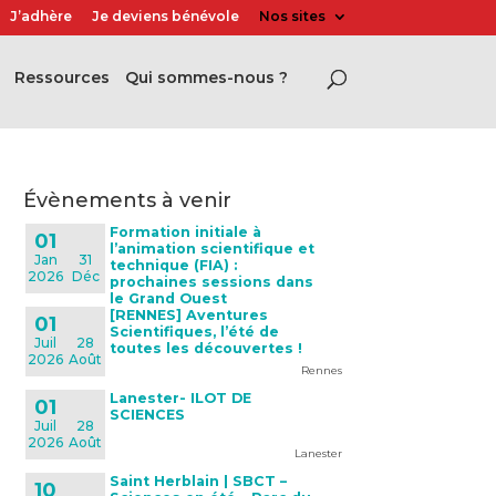
J’adhère
Je deviens bénévole
Nos sites
Ressources
Qui sommes-nous ?
évènements à venir
Formation initiale à
01
l’animation scientifique et
Jan
31
technique (FIA) :
2026
Déc
prochaines sessions dans
le Grand Ouest
[RENNES] Aventures
01
Scientifiques, l’été de
Juil
28
toutes les découvertes !
2026
Août
Rennes
Lanester- ILOT DE
01
SCIENCES
Juil
28
2026
Août
Lanester
Saint Herblain | SBCT –
10